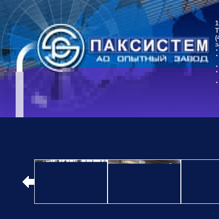
1
Т
(
З